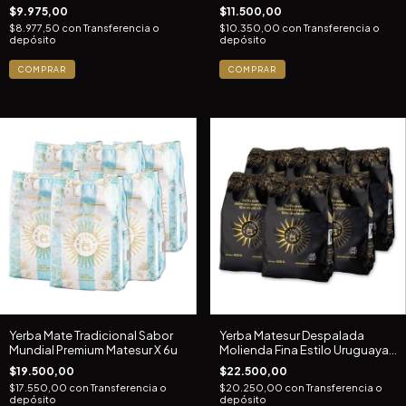
X 3u
$9.975,00
$11.500,00
$8.977,50
con
Transferencia o
$10.350,00
con
Transferencia o
depósito
depósito
Yerba Mate Tradicional Sabor
Yerba Matesur Despalada
Mundial Premium Matesur X 6u
Molienda Fina Estilo Uruguaya
X 6u
$19.500,00
$22.500,00
$17.550,00
con
Transferencia o
$20.250,00
con
Transferencia o
depósito
depósito