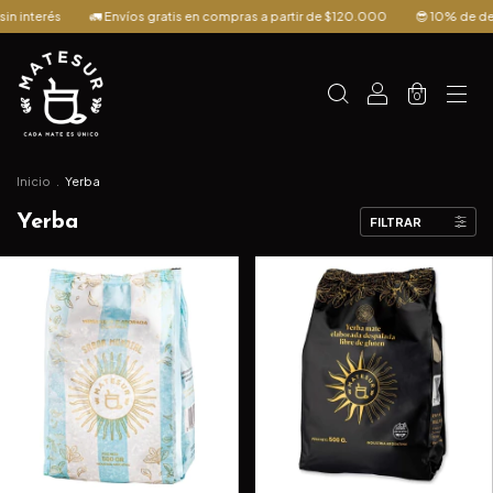
🚛 Envíos gratis en compras a partir de $120.000
😎 10% de descuento p
0
Inicio
.
Yerba
Yerba
FILTRAR